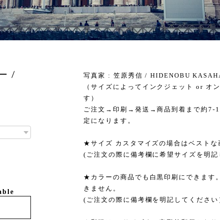
ー /
写真家 : 笠原秀信 / HIDENOBU KASAH
（サイズによってインクジェット or 
す）
ご注文→印刷→発送→商品到着まで約7-
定になります。
★サイズ カスタマイズの場合はベスト
(ご注文の際に備考欄に希望サイズを明記
★カラーの商品でも白黒印刷にできます。
きません。
able
(ご注文の際に備考欄を明記してください