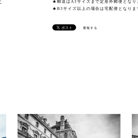
★郵送はA3サイズまで定形外郵便となり
け
★B3サイズ以上の場合は宅配便となりま
通報する